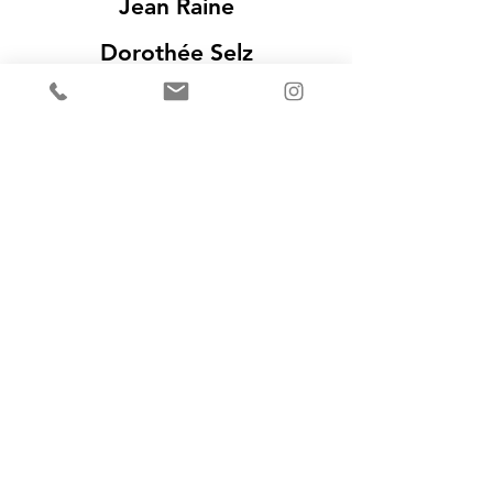
Jean Raine
Dorothée Selz
Ivan da Silva-Bruhns
Gelsy Verna
Scottie Wilson
Gil J Wolman
Beatrice Wood
&c.
S'inscrire à notre newsletter