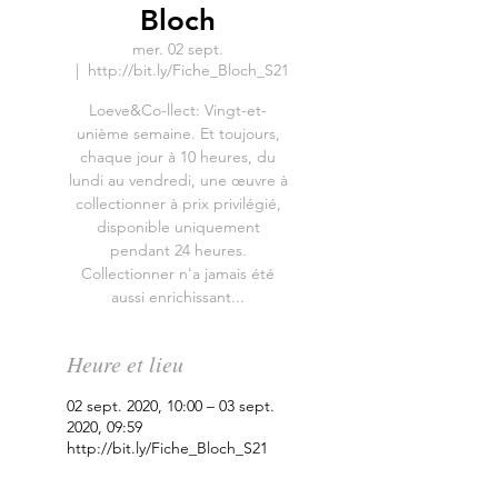
Bloch
mer. 02 sept.
  |  
http://bit.ly/Fiche_Bloch_S21
Loeve&Co-llect: Vingt-et-
unième semaine. Et toujours,
chaque jour à 10 heures, du
lundi au vendredi, une œuvre à
collectionner à prix privilégié,
disponible uniquement
pendant 24 heures.
Collectionner n'a jamais été
aussi enrichissant...
Heure et lieu
02 sept. 2020, 10:00 – 03 sept.
2020, 09:59
http://bit.ly/Fiche_Bloch_S21