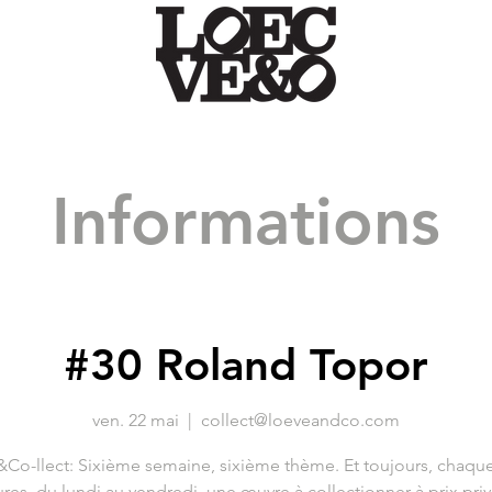
Informations
#30 Roland Topor
ven. 22 mai
  |  
collect@loeveandco.com
Co-llect: Sixième semaine, sixième thème. Et toujours, chaque
res, du lundi au vendredi, une œuvre à collectionner à prix priv