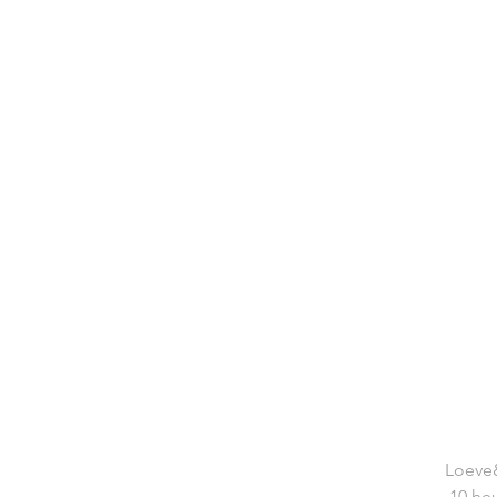
Loeve&
10 heu