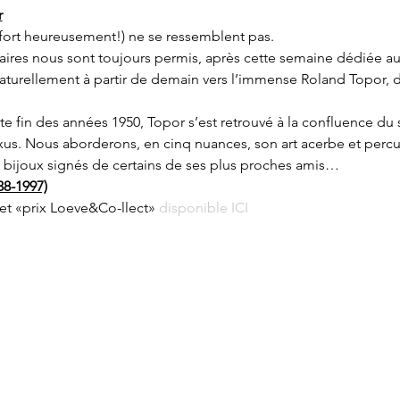
r
(fort heureusement!) ne se ressemblent pas.
ires nous sont toujours permis, après cette semaine dédiée au
naturellement à partir de demain vers l’immense Roland Topor, de
ute fin des années 1950, Topor s’est retrouvé à la confluence du
xus. Nous aborderons, en cinq nuances, son art acerbe et percut
s bijoux signés de certains de ses plus proches amis…
38-1997)
et «prix Loeve&Co-llect» 
disponible ICI