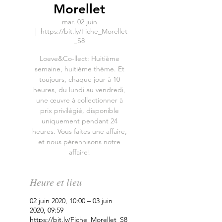
Morellet
mar. 02 juin
  |  
https://bit.ly/Fiche_Morellet
_S8
Loeve&Co-llect: Huitième
semaine, huitième thème. Et
toujours, chaque jour à 10
heures, du lundi au vendredi,
une œuvre à collectionner à
prix privilégié, disponible
uniquement pendant 24
heures. Vous faites une affaire,
et nous pérennisons notre
affaire!
Heure et lieu
02 juin 2020, 10:00 – 03 juin
2020, 09:59
https://bit.ly/Fiche_Morellet_S8