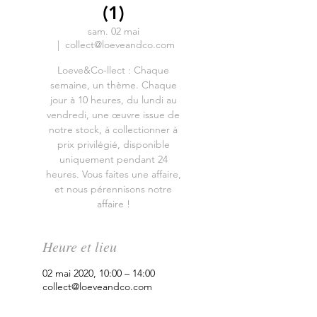
(1)
sam. 02 mai
  |  
collect@loeveandco.com
Loeve&Co-llect : Chaque
semaine, un thème. Chaque
jour à 10 heures, du lundi au
vendredi, une œuvre issue de
notre stock, à collectionner à
prix privilégié, disponible
uniquement pendant 24
heures. Vous faites une affaire,
et nous pérennisons notre
affaire !
Heure et lieu
02 mai 2020, 10:00 – 14:00
collect@loeveandco.com