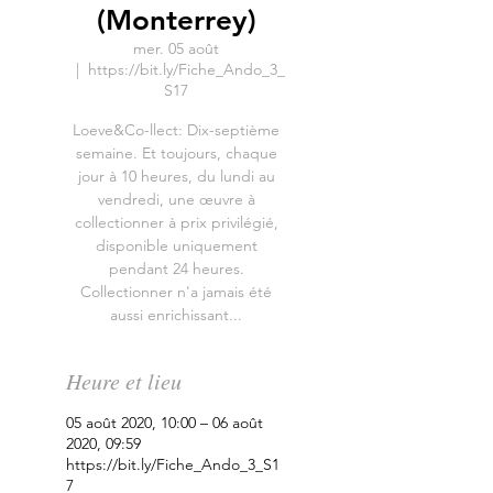
(Monterrey)
mer. 05 août
  |  
https://bit.ly/Fiche_Ando_3_
S17
Loeve&Co-llect: Dix-septième
semaine. Et toujours, chaque
jour à 10 heures, du lundi au
vendredi, une œuvre à
collectionner à prix privilégié,
disponible uniquement
pendant 24 heures.
Collectionner n'a jamais été
aussi enrichissant...
Heure et lieu
05 août 2020, 10:00 – 06 août
2020, 09:59
https://bit.ly/Fiche_Ando_3_S1
7