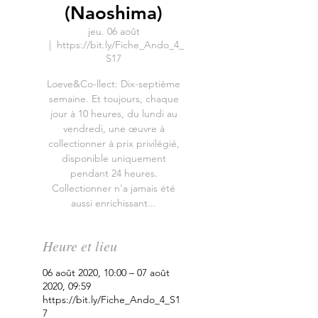
(Naoshima)
jeu. 06 août
  |  
https://bit.ly/Fiche_Ando_4_
S17
Loeve&Co-llect: Dix-septième
semaine. Et toujours, chaque
jour à 10 heures, du lundi au
vendredi, une œuvre à
collectionner à prix privilégié,
disponible uniquement
pendant 24 heures.
Collectionner n'a jamais été
aussi enrichissant...
Heure et lieu
06 août 2020, 10:00 – 07 août
2020, 09:59
https://bit.ly/Fiche_Ando_4_S1
7