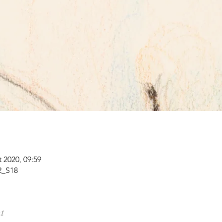
t 2020, 09:59
2_S18
t