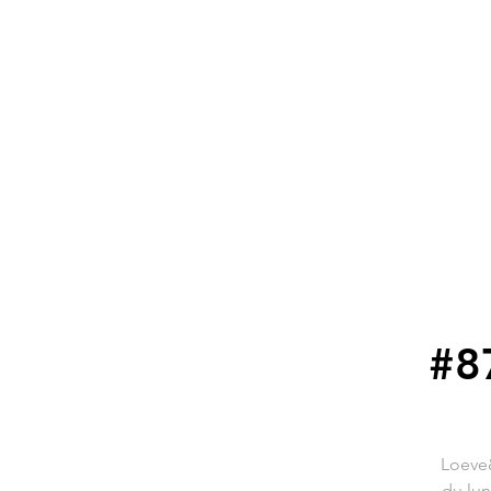
#8
Loeve&
du lun