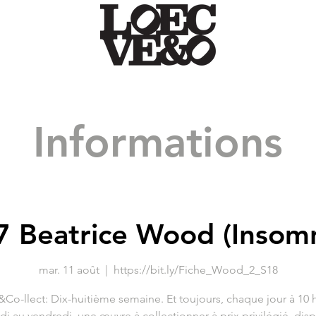
Informations
7 Beatrice Wood (Insomn
mar. 11 août
  |  
https://bit.ly/Fiche_Wood_2_S18
Co-llect: Dix-huitième semaine. Et toujours, chaque jour à 10 
di au vendredi, une œuvre à collectionner à prix privilégié, dis