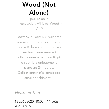
Wood (Not
Alone)
jeu. 13 août
  |  
https://bit.ly/Fiche_Wood_4
_S18
Loeve&Co-llect: Dix-huitième
semaine. Et toujours, chaque
jour à 10 heures, du lundi au
vendredi, une œuvre à
collectionner à prix privilégié,
disponible uniquement
pendant 24 heures.
Collectionner n'a jamais été
aussi enrichissant...
Heure et lieu
13 août 2020, 10:00 – 14 août
2020, 09:59