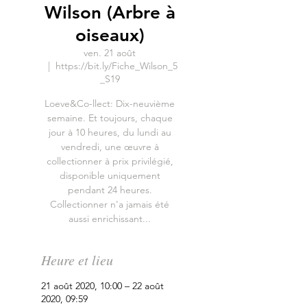
Wilson (Arbre à
oiseaux)
ven. 21 août
  |  
https://bit.ly/Fiche_Wilson_5
_S19
Loeve&Co-llect: Dix-neuvième
semaine. Et toujours, chaque
jour à 10 heures, du lundi au
vendredi, une œuvre à
collectionner à prix privilégié,
disponible uniquement
pendant 24 heures.
Collectionner n'a jamais été
aussi enrichissant...
Heure et lieu
21 août 2020, 10:00 – 22 août
2020, 09:59