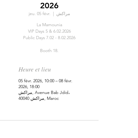
2026
jeu. 05 févr.
  |  
مراكش
La Mamounia
VIP Days 5 & 6.02.2026
Public Days 7.02 - 8.02.2026
Booth 18.
Heure et lieu
05 févr. 2026, 10:00 – 08 févr.
2026, 18:00
مراكش, Avenue Bab Jdid،
مراكش 40040, Maroc