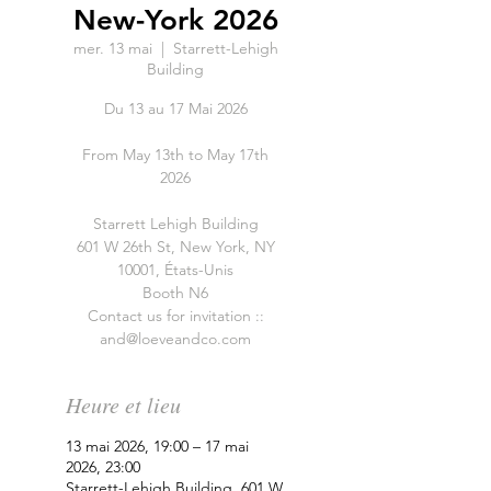
New-York 2026
mer. 13 mai
  |  
Starrett-Lehigh
Building
Du 13 au 17 Mai 2026
From May 13th to May 17th
2026
Starrett Lehigh Building
601 W 26th St, New York, NY
10001, États-Unis
Booth N6
Contact us for invitation ::
and@loeveandco.com
Heure et lieu
13 mai 2026, 19:00 – 17 mai
2026, 23:00
Starrett-Lehigh Building, 601 W