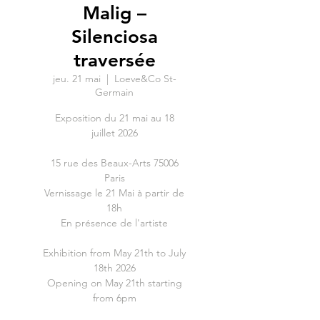
Malig –
Silenciosa
traversée
jeu. 21 mai
  |  
Loeve&Co St-
Germain
Exposition du 21 mai au 18
juillet 2026
15 rue des Beaux-Arts 75006
Paris
Vernissage le 21 Mai à partir de
18h
En présence de l'artiste
Exhibition from May 21th to July
18th 2026
Opening on May 21th starting
from 6pm