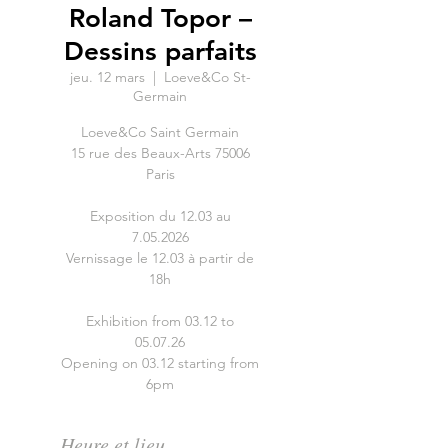
Roland Topor –
Dessins parfaits
jeu. 12 mars
  |  
Loeve&Co St-
Germain
Loeve&Co Saint Germain
15 rue des Beaux-Arts 75006
Paris
Exposition du 12.03 au
7.05.2026
Vernissage le 12.03 à partir de
18h
Exhibition from 03.12 to
05.07.26
Opening on 03.12 starting from
6pm
Heure et lieu