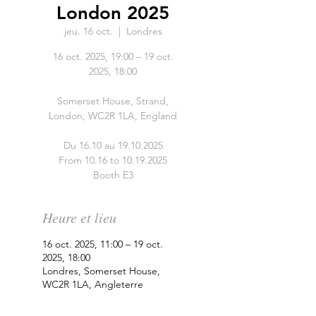
London 2025
jeu. 16 oct.
  |  
Londres
16 oct. 2025, 19:00 – 19 oct.
2025, 18:00
Somerset House, Strand,
London, WC2R 1LA, England
Du 16.10 au 19.10.2025
From 10.16 to 10.19.2025
Booth E3
Heure et lieu
16 oct. 2025, 11:00 – 19 oct.
2025, 18:00
Londres, Somerset House,
WC2R 1LA, Angleterre