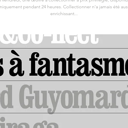
niquement pendant 24 heures. Collectionner n'a jamais été aus
enrichissant...