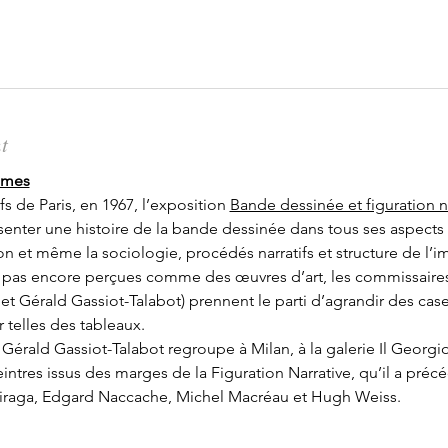
t
asmes
 de Paris, en 1967, l’exposition 
Bande dessinée et figuration n
senter une histoire de la bande dessinée dans tous ses aspects :
 et même la sociologie, procédés narratifs et structure de l’i
 pas encore perçues comme des œuvres d’art, les commissaires 
et Gérald Gassiot-Talabot) prennent le parti d’agrandir des c
 telles des tableaux.
e Gérald Gassiot-Talabot regroupe à Milan, à la galerie Il Georgio
peintres issus des marges de la Figuration Narrative, qu’il a pré
 Hiraga, Edgard Naccache, Michel Macréau et Hugh Weiss.