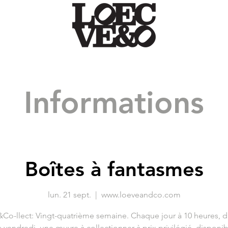
Informations
Boîtes à fantasmes
lun. 21 sept.
  |  
www.loeveandco.com
Co-llect: Vingt-quatrième semaine. Chaque jour à 10 heures, d
 vendredi, une œuvre à collectionner à prix privilégié, disponib