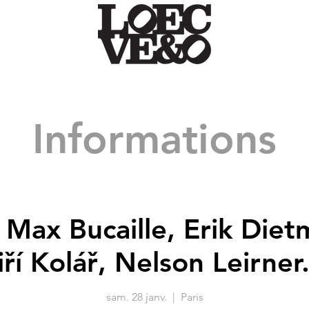
Informations
 Max Bucaille, Erik Diet
iří Kolář, Nelson Leirner.
sam. 28 janv.
  |  
Paris