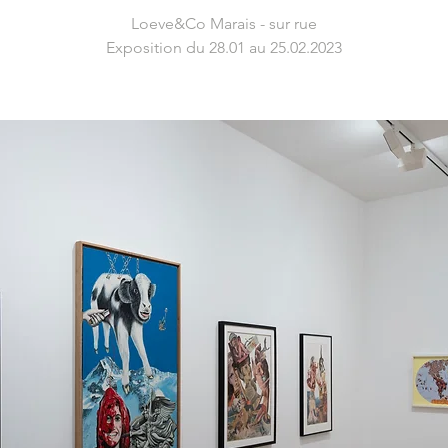
Loeve&Co Marais - sur rue
Exposition du 28.01 au 25.02.2023