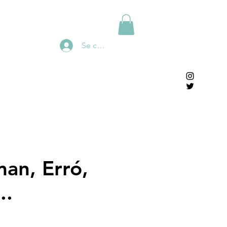
Se connecter
man, Erró,
..