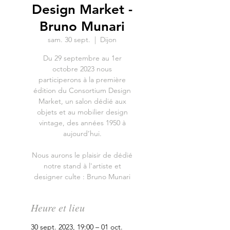
Design Market -
Bruno Munari
sam. 30 sept.
  |  
Dijon
Du 29 septembre au 1er
octobre 2023 nous
participerons à la première
édition du Consortium Design
Market, un salon dédié aux
objets et au mobilier design
vintage, des années 1950 à
aujourd’hui.
Nous aurons le plaisir de dédié
notre stand à l'artiste et
designer culte : Bruno Munari
Heure et lieu
30 sept. 2023, 19:00 – 01 oct.