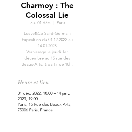
Charmoy : The
Colossal Lie
jeu. 01 déc.
  |  
Paris
Loeve&Co Saint-Germain
Exposition du 01.12.2022 au
14.01.2023
Vernissage le jeudi 1er
décembre au 15 rue des
Beaux-Arts, à partir de 18h.
Heure et lieu
01 déc. 2022, 18:00 – 14 janv.
2023, 19:00
Paris, 15 Rue des Beaux Arts,
75006 Paris, France