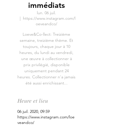
immédiats
lun. 06 juil.
  |  
https://www.instagram.com/l
oeveandco/
Loeve&Co-llect: Treizième
semaine, treizième thème. Et
toujours, chaque jour à 10
heures, du lundi au vendredi,
une œuvre à collectionner à
prix privilégié, disponible
uniquement pendant 24
heures. Collectionner n'a jamais
été aussi enrichissant...
Heure et lieu
06 juil. 2020, 09:59
https://www.instagram.com/loe
veandco/