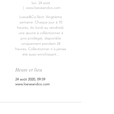
lun. 24 août
  |  
www.loeveandco.com
Loeve&Co-llect: Vingtième
semaine. Chaque jour à 10
heures, du lundi au vendredi,
une œuvre à collectionner à
prix privilégié, disponible
uniquement pendant 24
heures. Collectionner n'a jamais
été aussi enrichissant...
Heure et lieu
24 août 2020, 09:59
www.loeveandco.com