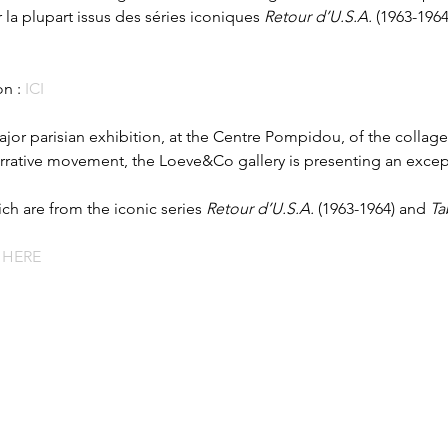
 la plupart issus des séries iconiques 
Retour d’U.S.A.
 (1963-1964
n : 
ICI
major parisian exhibition, at the Centre Pompidou, of the collages
arrative movement, the Loeve&Co gallery is presenting an excep
ch are from the iconic series 
Retour d’U.S.A.
 (1963-1964) and 
Ta
 
HERE