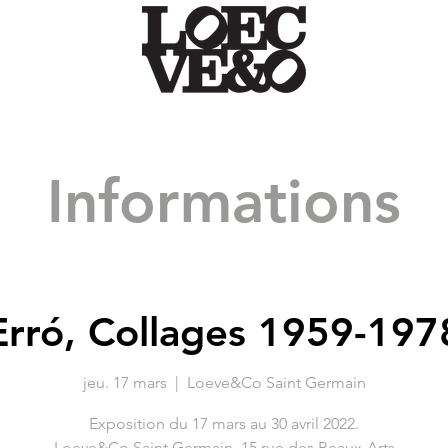
Informations
Erró, Collages 1959-197
jeu. 17 mars
  |  
Loeve&Co Saint Germain
Exposition du 17 mars au 30 avril 2022.
Loeve&Co Saint Germain, 15 rue des Beaux-Arts