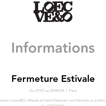
Informations
Fermeture Estivale
Du 27/07 au 05/09/24
  |  
Paris
paces Loeve&Co Marais et Saint-Germain sont fermés au public à
du 27/07/2024.