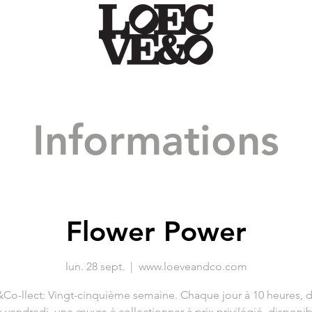
Informations
Flower Power
lun. 28 sept.
  |  
www.loeveandco.com
Co-llect: Vingt-cinquième semaine. Chaque jour à 10 heures, d
 vendredi, une œuvre à collectionner à prix privilégié, disponib