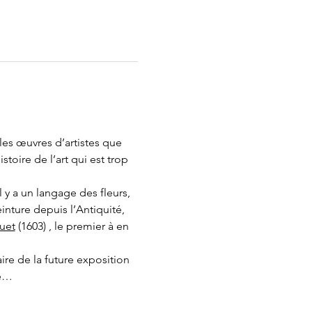
les œuvres d’artistes que 
toire de l’art qui est trop 
 y a un langage des fleurs, 
inture depuis l’Antiquité, 
uet
 (1603) , le premier à en 
e de la future exposition 
ée…