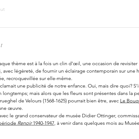
out
t
e thème est à la fois un clin d’œil, une occasion de revisiter 
 avec légèreté, de fournir un éclairage contemporain sur une his
, recroquevillée sur elle-même.
oclamait une publicité de notre enfance. Oui, mais dire quoi? S’il
ien longtemps; mais alors que les fleurs sont présentes dans la pe
rueghel de Velours (1568-1625) pourrait bien être, avec 
Le Bouq
d’une œuvre.
vec le grand conservateur de musée Didier Ottinger, commissair
 période 
Renoir
 1940-1947
, à venir dans quelques mois au Mus