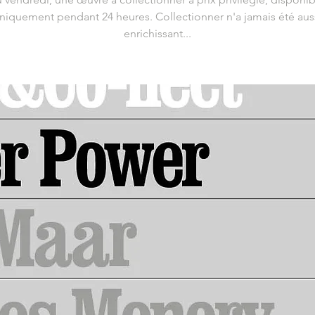
niquement pendant 24 heures. Collectionner n'a jamais été aus
enrichissant...