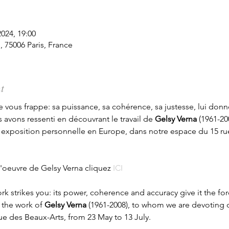
2024, 19:00
, 75006 Paris, France
t
 vous frappe: sa puissance, sa cohérence, sa justesse, lui donne
avons ressenti en découvrant le travail de 
Gelsy Verna
 (1961-20
exposition personnelle en Europe, dans notre espace du 15 rue
l'oeuvre de Gelsy Verna cliquez 
ICI
 strikes you: its power, coherence and accuracy give it the forc
the work of 
Gelsy Verna
 (1961-2008), to whom we are devoting ou
ue des Beaux-Arts, from 23 May to 13 July. 