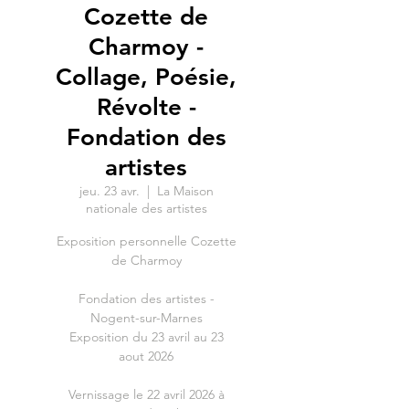
Cozette de
Charmoy -
Collage, Poésie,
Révolte -
Fondation des
artistes
jeu. 23 avr.
  |  
La Maison
nationale des artistes
Exposition personnelle Cozette
de Charmoy
Fondation des artistes -
Nogent-sur-Marnes
Exposition du 23 avril au 23
aout 2026
Vernissage le 22 avril 2026 à