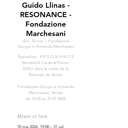
Guido Llinas -
RESONANCE -
Fondazione
Marchesani
dim. 10 mai
  |  
Fondazione
Giorgio e Armanda Marchesani
Exposition : R E S O N A N C E
Vanderbilt Cardinal Points:
EADJ dans le cadre de la
Biennale de Venise
Fondazione Giorgio e Armanda
Marchesani, Venise
du 10.05 au 31.07.2026
Heure et lieu
10 mai 2026, 19:00 – 31 juil.