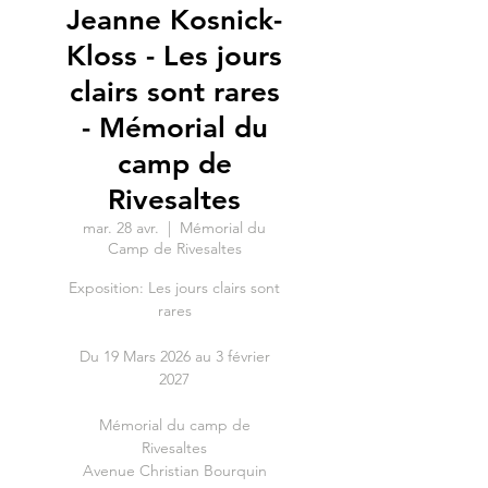
Jeanne Kosnick-
Kloss - Les jours
clairs sont rares
- Mémorial du
camp de
Rivesaltes
mar. 28 avr.
  |  
Mémorial du
Camp de Rivesaltes
Exposition: Les jours clairs sont
rares
Du 19 Mars 2026 au 3 février
2027
Mémorial du camp de
Rivesaltes
Avenue Christian Bourquin