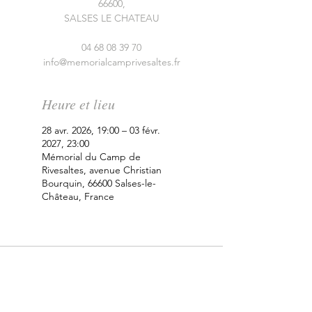
66600,
SALSES LE CHATEAU
04 68 08 39 70
info@memorialcamprivesaltes.fr
Heure et lieu
28 avr. 2026, 19:00 – 03 févr.
2027, 23:00
Mémorial du Camp de
Rivesaltes, avenue Christian
Bourquin, 66600 Salses-le-
Château, France