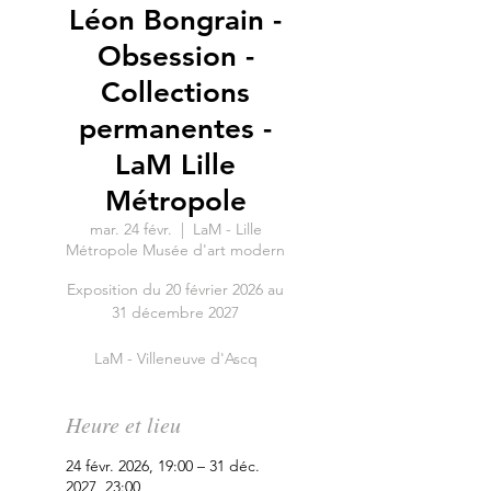
Léon Bongrain -
Obsession -
Collections
permanentes -
LaM Lille
Métropole
mar. 24 févr.
  |  
LaM - Lille
Métropole Musée d'art modern
Exposition du 20 février 2026 au
31 décembre 2027
LaM - Villeneuve d'Ascq
Heure et lieu
24 févr. 2026, 19:00 – 31 déc.
2027, 23:00