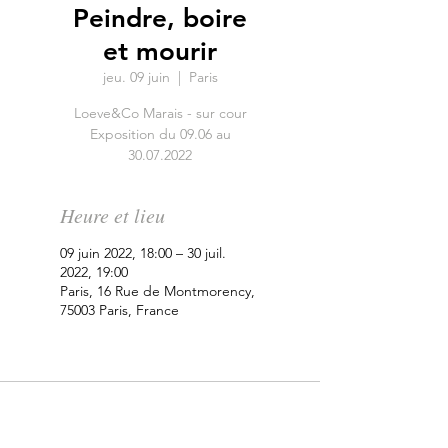
Peindre, boire
et mourir
jeu. 09 juin
  |  
Paris
Loeve&Co Marais - sur cour
Exposition du 09.06 au
30.07.2022
Heure et lieu
09 juin 2022, 18:00 – 30 juil.
2022, 19:00
Paris, 16 Rue de Montmorency,
75003 Paris, France