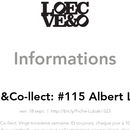
Informations
&Co-llect: #115 Albert 
ven. 18 sept.
  |  
http://bit.ly/Fiche-Lubaki-S23
o-llect: Vingt-troisième semaine. Et toujours, chaque jour à 10
di au vendredi, une œuvre à collectionner à prix privilégié, dis