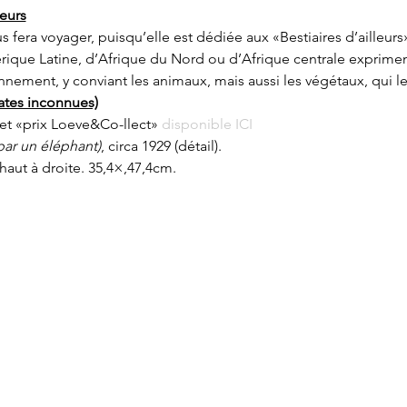
leurs
 fera voyager, puisqu’elle est dédiée aux «Bestiaires d’ailleurs
ique Latine, d’Afrique du Nord ou d’Afrique centrale exprimen
onnement, y conviant les animaux, mais aussi les végétaux, qui l
ates inconnues)
et «prix Loeve&Co-llect» 
disponible ICI
ar un éléphant)
, circa 1929 (détail).
haut à droite. 35,4×,47,4cm.