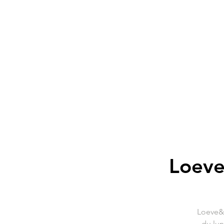
Loeve
Loeve&C
du lun