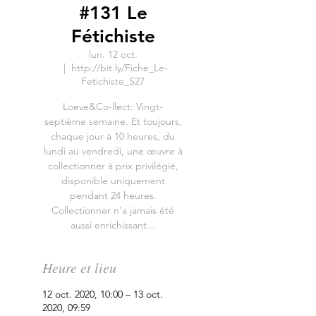
#131 Le
Fétichiste
lun. 12 oct.
  |  
http://bit.ly/Fiche_Le-
Fetichiste_S27
Loeve&Co-llect: Vingt-
septième semaine. Et toujours,
chaque jour à 10 heures, du
lundi au vendredi, une œuvre à
collectionner à prix privilégié,
disponible uniquement
pendant 24 heures.
Collectionner n'a jamais été
aussi enrichissant...
Heure et lieu
12 oct. 2020, 10:00 – 13 oct.
2020, 09:59