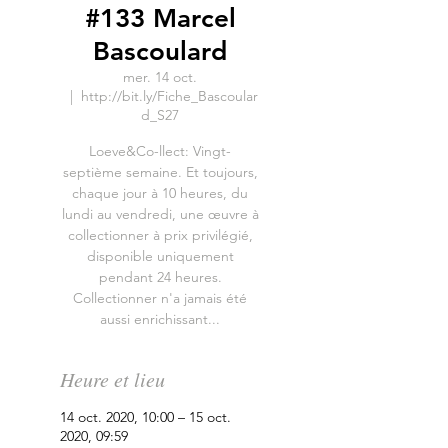
#133 Marcel
Bascoulard
mer. 14 oct.
  |  
http://bit.ly/Fiche_Bascoular
d_S27
Loeve&Co-llect: Vingt-
septième semaine. Et toujours,
chaque jour à 10 heures, du
lundi au vendredi, une œuvre à
collectionner à prix privilégié,
disponible uniquement
pendant 24 heures.
Collectionner n'a jamais été
aussi enrichissant...
Heure et lieu
14 oct. 2020, 10:00 – 15 oct.
2020, 09:59