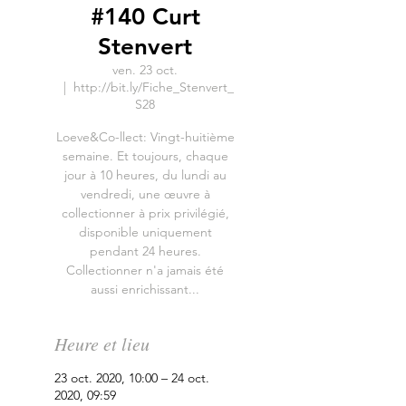
#140 Curt
Stenvert
ven. 23 oct.
  |  
http://bit.ly/Fiche_Stenvert_
S28
Loeve&Co-llect: Vingt-huitième
semaine. Et toujours, chaque
jour à 10 heures, du lundi au
vendredi, une œuvre à
collectionner à prix privilégié,
disponible uniquement
pendant 24 heures.
Collectionner n'a jamais été
aussi enrichissant...
Heure et lieu
23 oct. 2020, 10:00 – 24 oct.
2020, 09:59