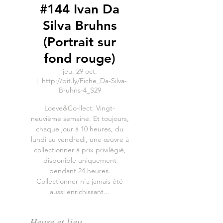
#144 Ivan Da
Silva Bruhns
(Portrait sur
fond rouge)
jeu. 29 oct.
  |  
http://bit.ly/Fiche_Da-Silva-
Bruhns-4_S29
Loeve&Co-llect: Vingt-
neuvième semaine. Et toujours,
chaque jour à 10 heures, du
lundi au vendredi, une œuvre à
collectionner à prix privilégié,
disponible uniquement
pendant 24 heures.
Collectionner n'a jamais été
aussi enrichissant...
Heure et lieu