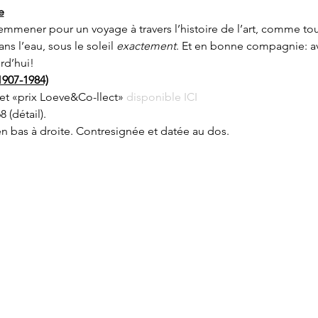
e
mmener pour un voyage à travers l’histoire de l’art, comme tou
ans l’eau, sous le soleil 
exactement
. Et en bonne compagnie: ave
rd’hui!
1907-1984)
et «prix Loeve&Co-llect» 
disponible ICI
8 (détail).
en bas à droite. Contresignée et datée au dos. 