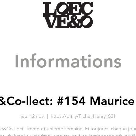
Informations
&Co-llect: #154 Maurice
jeu. 12 nov.
  |  
https://bit.ly/Fiche_Henry_S31
e&Co-llect: Trente-et-unième semaine. Et toujours, chaque jour
es, du lundi au vendredi, une œuvre à collectionner à prix privil