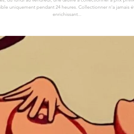
ible uniquement pendant 24 heures. Collectionner n'a jamais ét
enrichissant...