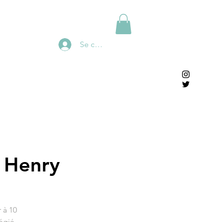
Se connecter
 Henry
 à 10
égié,