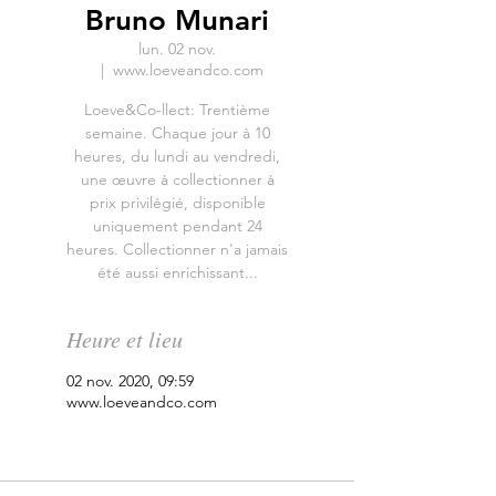
Bruno Munari
lun. 02 nov.
  |  
www.loeveandco.com
Loeve&Co-llect: Trentième
semaine. Chaque jour à 10
heures, du lundi au vendredi,
une œuvre à collectionner à
prix privilégié, disponible
uniquement pendant 24
heures. Collectionner n'a jamais
été aussi enrichissant...
Heure et lieu
02 nov. 2020, 09:59
www.loeveandco.com