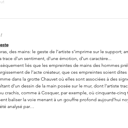
out
t
geste
, des mains: le geste de l’artiste s’imprime sur le support; am
 la trace d’un sentiment, d’une émotion, d’un caractère...
trinsèquement liés que les empreintes de mains des hommes préh
gissement de l’acte créateur, que ces empreintes soient dites 
e dans la grotte Chauvet où elles sont associées à des signes
sultant d’un dessin de la main posée sur le mur, dont l’artiste trac
ou crachis, comme à Cosquer, par exemple, où cinquante-cinq t
ent baliser la voie menant à un gouffre profond aujourd’hui noye
́té analysé par…