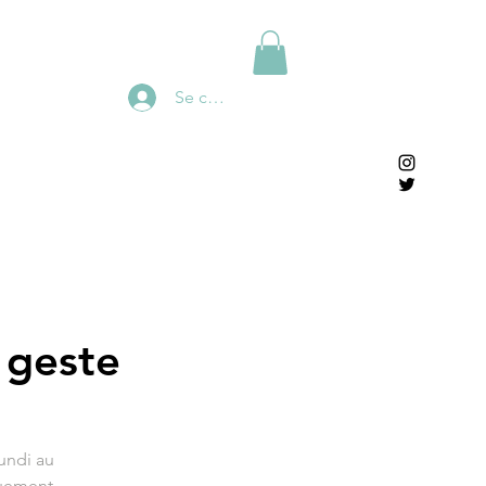
Se connecter
 geste
undi au
quement