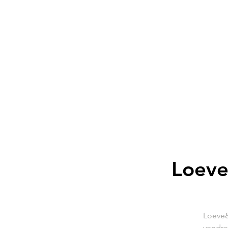
Loeve
Loeve&
vendre