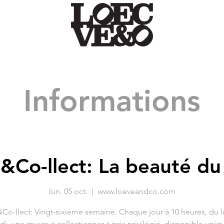
Informations
&Co-llect: La beauté du
lun. 05 oct.
  |  
www.loeveandco.com
Co-llect: Vingt-sixième semaine. Chaque jour à 10 heures, du l
di, une œuvre à collectionner à prix privilégié, disponible uni