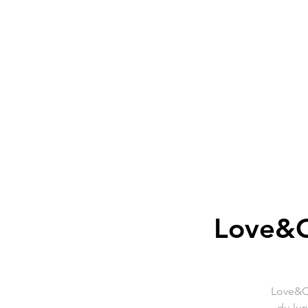
Love&C
Love&Co
du lun