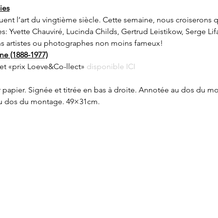
ies
uent l’art du vingtième siècle. Cette semaine, nous croiserons 
 Yvette Chauviré, Lucinda Childs, Gertrud Leistikow, Serge Lif
ins artistes ou photographes non moins fameux!
e (1888-1977)
et «prix Loeve&Co-llect» 
disponible ICI
papier. Signée et titrée en bas à droite. Annotée au dos du mo
 au dos du montage. 49×31cm.