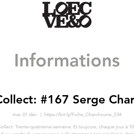
Informations
ollect: #167 Serge Cha
mar. 01 déc.
  |  
https://bit.ly/Fiche_Charchoune_S34
llect: Trente-quatrième semaine. Et toujours, chaque jour à 10
di au vendredi, une œuvre à collectionner à prix privilégié, dis