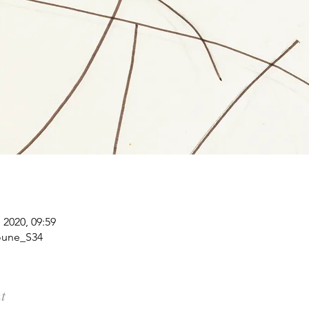
 2020, 09:59
houne_S34
t