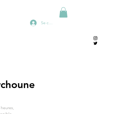
Se connecter
rchoune
 heures,
ponible