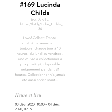
#169 Lucinda
Childs
jeu. 03 déc.
  |  
https://bit.ly/Fiche_Childs_S
34
Love&Collect: Trente-
quatrième semaine. Et
toujours, chaque jour à 10
heures, du lundi au vendredi,
une œuvre à collectionner à
prix privilégié, disponible
uniquement pendant 24
heures. Collectionner n'a jamais
été aussi enrichissant...
Heure et lieu
03 déc. 2020, 10:00 – 04 déc.
2020, 09:59