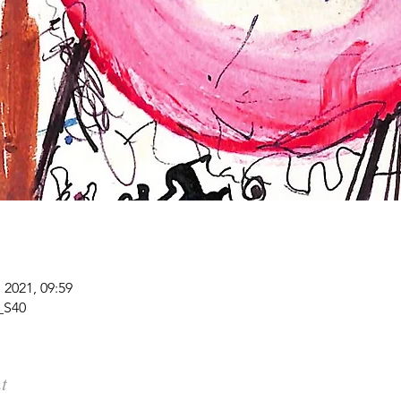
. 2021, 09:59
y_S40
t