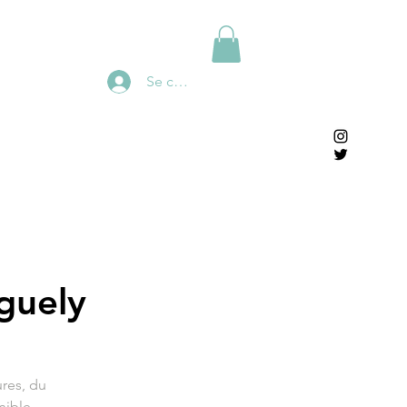
Se connecter
guely
res, du
nible