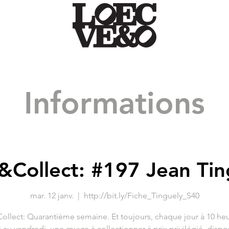
Informations
&Collect: #197 Jean Tin
mar. 12 janv.
  |  
http://bit.ly/Fiche_Tinguely_S40
ollect: Quarantième semaine. Et toujours, chaque jour à 10 heu
i au vendredi, une œuvre à collectionner à prix privilégié, dispo