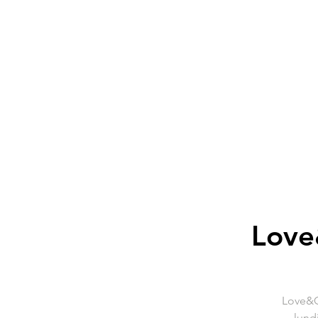
Love
Love&C
lund