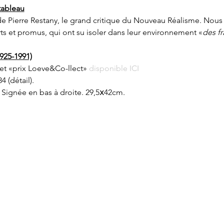
tableau
de Pierre Restany, le grand critique du Nouveau Réalisme. Nous 
rts et promus, qui ont su isoler dans leur environnement «
des f
925-1991)
et «prix Loeve&Co-llect» 
disponible ICI
84 (détail).
 Signée en bas à droite. 29,5𝗑42cm.