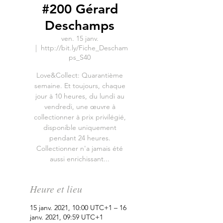
#200 Gérard
Deschamps
ven. 15 janv.
  |  
http://bit.ly/Fiche_Descham
ps_S40
Love&Collect: Quarantième
semaine. Et toujours, chaque
jour à 10 heures, du lundi au
vendredi, une œuvre à
collectionner à prix privilégié,
disponible uniquement
pendant 24 heures.
Collectionner n'a jamais été
aussi enrichissant...
Heure et lieu
15 janv. 2021, 10:00 UTC+1 – 16
janv. 2021, 09:59 UTC+1