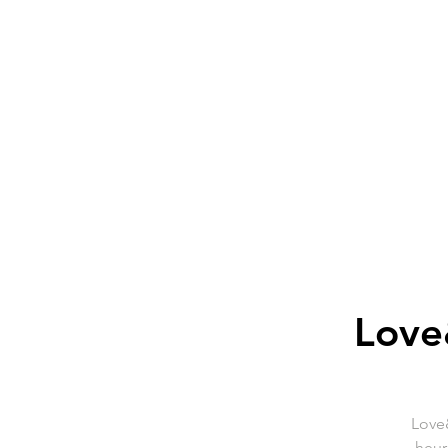
Love
Love&
heur