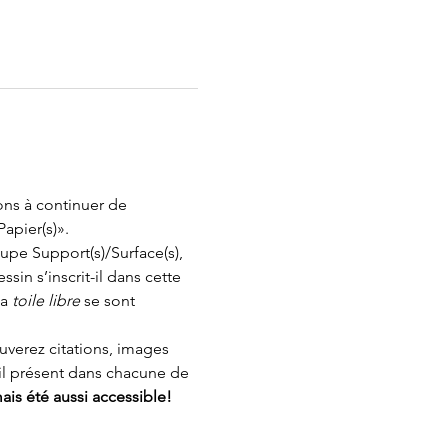
ons à continuer de 
apier(s)».
pe Support(s)/Surface(s), 
in s’inscrit-il dans cette 
a 
toile libre
 se sont 
verez citations, images 
ail présent dans chacune de 
amais été aussi accessible!