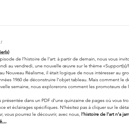
t
er(s)
sode de l’histoire de l’art: à partir de demain, nous vous invit
undi au vendredi, une nouvelle œuvre sur le thème «Support(s)/P
 Nouveau Réalisme, il était logique de nous intéresser au grou
 années 1960 de déconstruire l’objet tableau. Mais comment le dess
ouvelle semaine, nous explorerons comment les promoteurs de l
 présentée dans un PDF d’une quinzaine de pages où vous trou
nce et éclairages spécifiques. N’hésitez pas à cliquer sur le dét
, vous pourrez le découvrir, avec nous, 
l’histoire de l’art n’a j
(né…