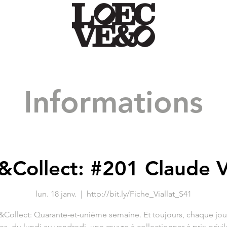
Informations
&Collect: #201 Claude Vi
lun. 18 janv.
  |  
http://bit.ly/Fiche_Viallat_S41
Collect: Quarante-et-unième semaine. Et toujours, chaque jou
es, du lundi au vendredi, une œuvre à collectionner à prix privil