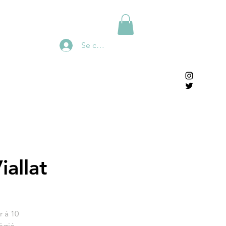
Se connecter
allat
r à 10
égié,