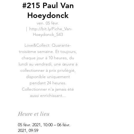
#215 Paul Van
Hoeydonck
ven. 05 févr.
  |  
http://bit.ly/Fiche_Van-
Hoeydonck_S43
Love&Collect: Quarante-
troisième semaine. Et toujours,
chaque jour à 10 heures, du
lundi au vendredi, une œuvre à
collectionner à prix privilégié,
disponible uniquement
pendant 24 heures.
Collectionner n'a jamais été
aussi enrichissant...
Heure et lieu
05 févr. 2021, 10:00 – 06 févr.
2021, 09:59