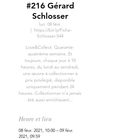
#216 Gérard
Schlosser
lun. 08 févr.
  |  
https://bit.ly/Fiche-
Schlosser-S44
Love&Collect: Quarante-
quatrième semaine. Et
toujours, chaque jour à 10
heures, du lundi au vendredi,
une œuvre à collectionner à
prix privilégié, disponible
uniquement pendant 24
heures. Collectionner n'a jamais
été aussi enrichissant...
Heure et lieu
08 févr. 2021, 10:00 – 09 févr.
2021, 09:59