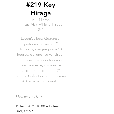
#219 Key
Hiraga
jeu. 11 févr.
  |  
http://bit.ly/Fiche-Hiraga-
S44
Love&Collect: Quarante-
quatrième semaine. Et
toujours, chaque jour à 10
heures, du lundi au vendredi,
une œuvre à collectionner à
prix privilégié, disponible
uniquement pendant 24
heures. Collectionner n'a jamais
été aussi enrichissant...
Heure et lieu
11 févr. 2021, 10:00 – 12 févr.
2021, 09:59