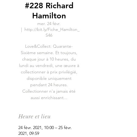
#228 Richard
Hamilton
mer. 24 févr.
  |  
http://bit.ly/Fiche_Hamilton_
S46
Love&Collect: Quarante-
Sixième semaine. Et toujours,
chaque jour à 10 heures, du
lundi au vendredi, une œuvre à
collectionner à prix privilégié,
disponible uniquement
pendant 24 heures.
Collectionner n'a jamais été
aussi enrichissant...
Heure et lieu
24 févr. 2021, 10:00 – 25 févr.
2021, 09:59