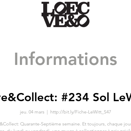
Informations
e&Collect: #234 Sol Le
jeu. 04 mars
  |  
http://bit.ly/Fiche-LeWitt_S47
&Collect: Quarante-Septième semaine. Et toujours, chaque jour
es, du lundi au vendredi, une œuvre à collectionner à prix privil