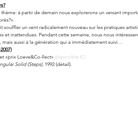
rs?
hème: à partir de demain nous explorerons un versant importan
près?».
fait souffler un vent radicalement nouveau sur les pratiques arti
es et inattendues. Pendant cette semaine, nous nous intéressero
on, mais aussi à la génération qui a immédiatement suivi…
-2007)
et «prix Loeve&Co-llect» 
disponible ICI
gular Solid (Steps)
, 1992 (détail). 