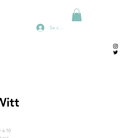
Se connecter
Witt
 à 10
égié,