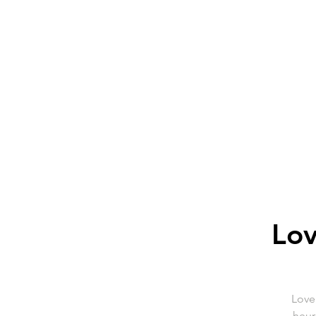
Lov
Love
heur