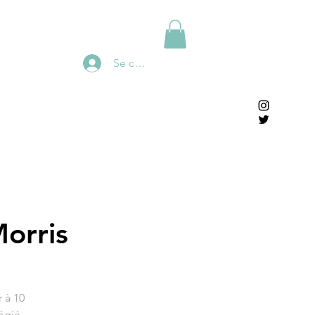
Se connecter
orris
 à 10
égié,