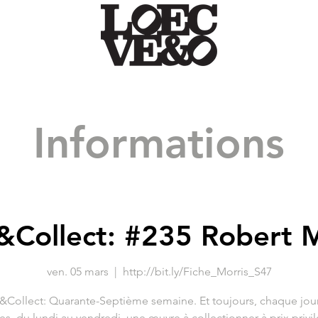
Informations
&Collect: #235 Robert M
ven. 05 mars
  |  
http://bit.ly/Fiche_Morris_S47
&Collect: Quarante-Septième semaine. Et toujours, chaque jour
es, du lundi au vendredi, une œuvre à collectionner à prix privil