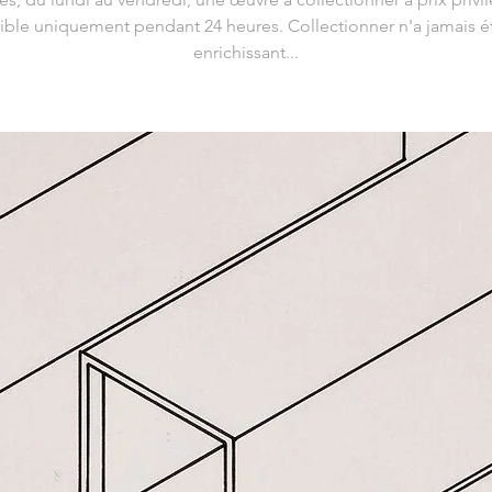
ible uniquement pendant 24 heures. Collectionner n'a jamais ét
enrichissant...