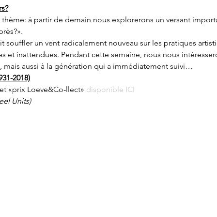
rs?
hème: à partir de demain nous explorerons un versant importan
près?».
fait souffler un vent radicalement nouveau sur les pratiques arti
es et inattendues. Pendant cette semaine, nous nous intéressero
on, mais aussi à la génération qui a immédiatement suivi…
931-2018)
et «prix Loeve&Co-llect» 
disponible ICI
teel Units)