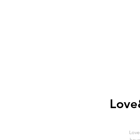
Love
Love
heur