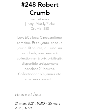
#248 Robert
Crumb
mer. 24 mars
  |  
http://bit.ly/Fiche-
Crumb_S50
Love&Collect: Cinquantième
semaine. Et toujours, chaque
jour à 10 heures, du lundi au
vendredi, une œuvre à
collectionner à prix privilégié,
disponible uniquement
pendant 24 heures.
Collectionner n'a jamais été
aussi enrichissant...
Heure et lieu
24 mars 2021, 10:00 – 25 mars
2021, 09:59